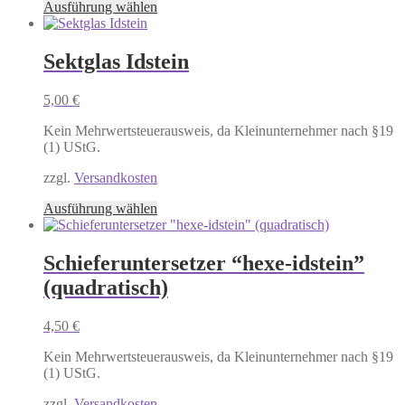
Dieses
Ausführung wählen
Produkt
weist
mehrere
Sektglas Idstein
Varianten
auf.
5,00
€
Die
Optionen
Kein Mehrwertsteuerausweis, da Kleinunternehmer nach §19
können
(1) UStG.
auf
der
zzgl.
Versandkosten
Produktseite
gewählt
Dieses
Ausführung wählen
werden
Produkt
weist
mehrere
Schieferuntersetzer “hexe-idstein”
Varianten
(quadratisch)
auf.
Die
Optionen
4,50
€
können
auf
Kein Mehrwertsteuerausweis, da Kleinunternehmer nach §19
der
(1) UStG.
Produktseite
gewählt
zzgl.
Versandkosten