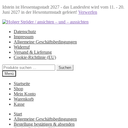
Idstein ist Hessentagsstadt 2027 - das Landesfest wird vom 11. - 20.
Juni 2027 in der Hexenturmstadt gefeiert!
Verwerfen
Zur
Zum
Navigation
Inhalt
Datenschutz
springen
springen
Impressum
Allgemeine Geschäftsbedingungen
Widerruf
Versand & Lieferung
Cookie-Richtlinie (EU)
Suchen
Suchen
nach:
Menü
Startseite
Shop
Mein Konto
Warenkorb
Kasse
Start
Allgemeine Geschäftsbedingungen
Bestellung bestätigen & absenden