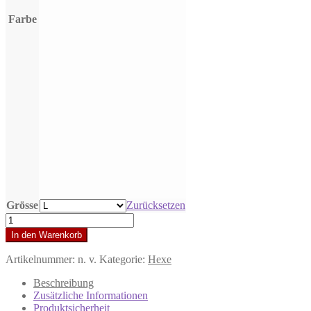
Farbe
Grösse
Zurücksetzen
Unisex
Sweatshirt
In den Warenkorb
Hexe
Idstein
Artikelnummer:
n. v.
Kategorie:
Hexe
(Flock)
Menge
Beschreibung
Zusätzliche Informationen
Produktsicherheit