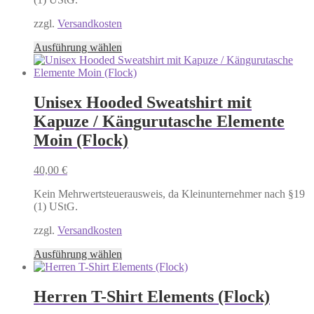
zzgl.
Versandkosten
Dieses
Ausführung wählen
Produkt
weist
mehrere
Varianten
Unisex Hooded Sweatshirt mit
auf.
Kapuze / Kängurutasche Elemente
Die
Optionen
Moin (Flock)
können
auf
40,00
€
der
Produktseite
Kein Mehrwertsteuerausweis, da Kleinunternehmer nach §19
gewählt
(1) UStG.
werden
zzgl.
Versandkosten
Dieses
Ausführung wählen
Produkt
weist
mehrere
Herren T-Shirt Elements (Flock)
Varianten