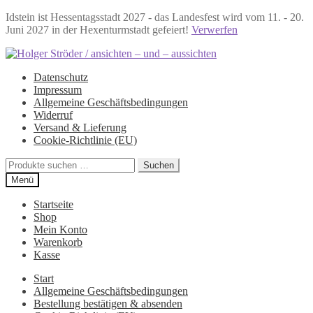
Idstein ist Hessentagsstadt 2027 - das Landesfest wird vom 11. - 20.
Juni 2027 in der Hexenturmstadt gefeiert!
Verwerfen
Zur
Zum
Navigation
Inhalt
Datenschutz
springen
springen
Impressum
Allgemeine Geschäftsbedingungen
Widerruf
Versand & Lieferung
Cookie-Richtlinie (EU)
Suchen
Suchen
nach:
Menü
Startseite
Shop
Mein Konto
Warenkorb
Kasse
Start
Allgemeine Geschäftsbedingungen
Bestellung bestätigen & absenden