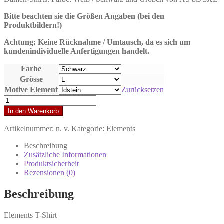
Bitte beachten sie die Größen Angaben (bei den
Produktbildern!)
Achtung: Keine Rücknahme / Umtausch, da es sich um
kundenindividuelle Anfertigungen handelt.
Farbe
Grösse
Motive Element
Zurücksetzen
Damen
T-
In den Warenkorb
Shirt
Elements
Artikelnummer:
n. v.
Kategorie:
Elements
(Flock)
Menge
Beschreibung
Zusätzliche Informationen
Produktsicherheit
Rezensionen (0)
Beschreibung
Elements T-Shirt