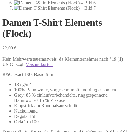
Damen T-Shirt Elements
(Flock)
22,00
€
Kein Mehrwertsteuerausweis, da Kleinunternehmer nach §19 (1)
UStG.
zzgl.
Versandkosten
B&C exact 190: Basic-Shirts
185 g/m²
100% Baumwolle, vorgeschrumpft und ringgesponnen
Grey: 85 % einlaufvorbehandelte, ringgesponnene
Baumwolle / 15 % Viskose
Rippstrick am Rundhalsausschnitt
Nackenband
Regular Fit
OekoTex100
Damen-Shirts: Farbe: Weiß / Schwarz und Größen von XS bis 3XL